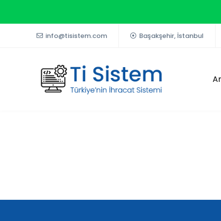
info@tisistem.com
Başakşehir, İstanbul
A
Google Benim İşletmem & Goog