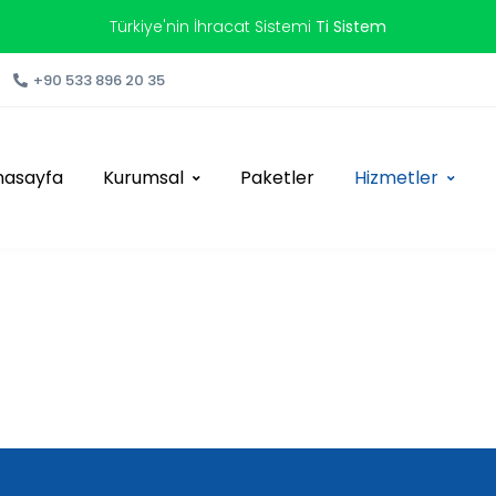
Türkiye'nin İhracat Sistemi
Ti Sistem
+90 533 896 20 35
nasayfa
Kurumsal
Paketler
Hizmetler
le Haritalara Kayıt